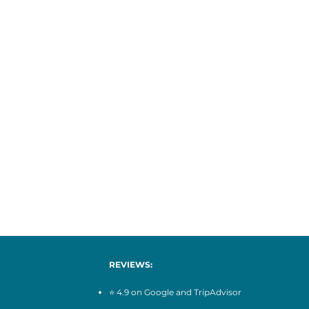
REVIEWS:
⭐ 4.9 on Google and TripAdvisor