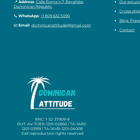
📍
Address
:
Calle Roma n.7, Bayahibe,
Our excurs
Dominican Republic
Cruise ship
📞
WhatsApp
:
+1 809 632 5090
Blog: Prepa
📧
Email
:
dominicanattitude@gmail.com
Contact
RNC: 1-32-37909-8
RUT: AV-TOER-1201-02860 / TA-1ARE-
1201-03919 / TA-1AVB-1201-04008
©all reproduction rights reserved