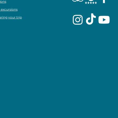
ions
 excursions
ring your trip