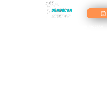
HOME
TOURS PROGRAM
Excursions au départ de Punta Ca
Programme
/
Excursions au départ de Punta Cana,
Découvrez les excursions disponi
hôtel.
LA MIEUX NOTÉE