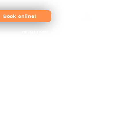
Book online!
PRIVATE TOURS
REQUEST A QUOTE
na, Bávaro & Uvero Alto
 Bávaro & Uvero Alto
bles depuis Punta Cana, Bávaro et Uvero Alto, avec transport o